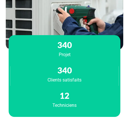
340
Projet
340
Clients satisfaits
12
Techniciens